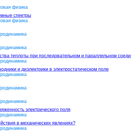
товая физика
томные спектры
товая физика
ктродинамика
ктродинамика
ства теплоты при последовательном и параллельном соед
ктродинамика
водники и диэлектрики в электростатическом поле
ктродинамика
ктродинамика
ктродинамика
ряженность электрического поля
ктродинамика
йствия в механических явлениях?
ктродинамика