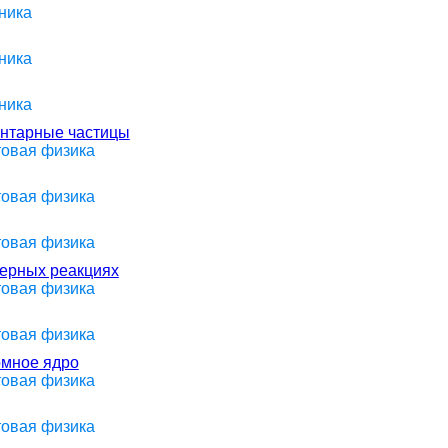
ника
ника
ника
ентарные частицы
товая физика
товая физика
товая физика
дерных реакциях
товая физика
товая физика
омное ядро
товая физика
товая физика