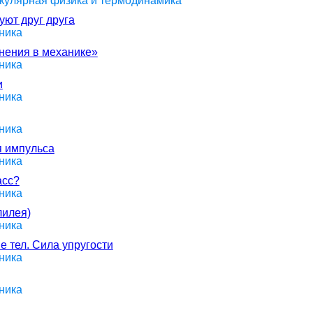
екулярная физика и термодинамика
ют друг друга
ника
анения в механике»
ника
и
ника
ника
я импульса
ника
асс?
ника
лилея)
ника
е тел. Сила упругости
ника
ника