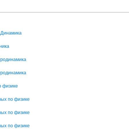
> Динамика
ника
ктродинамика
ктродинамика
о физике
ных по физике
ных по физике
ных по физике