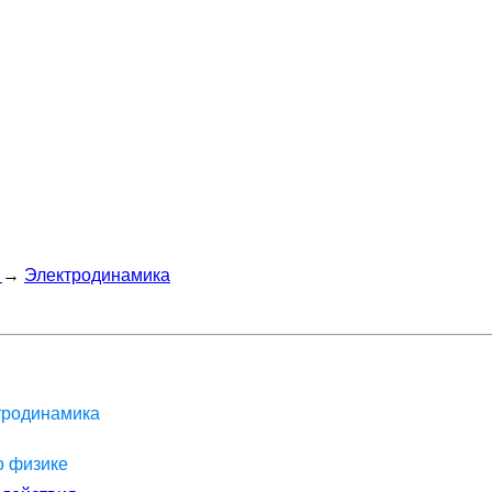
→
Электродинамика
ктродинамика
о физике