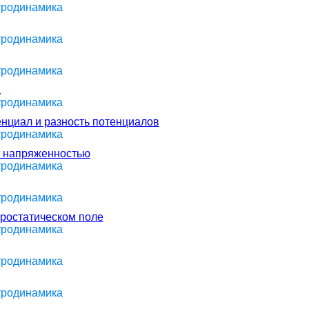
ктродинамика
ктродинамика
ктродинамика
а
ктродинамика
енциал и разность потенциалов
ктродинамика
и напряженностью
ктродинамика
ктродинамика
тростатическом поле
ктродинамика
ктродинамика
ктродинамика