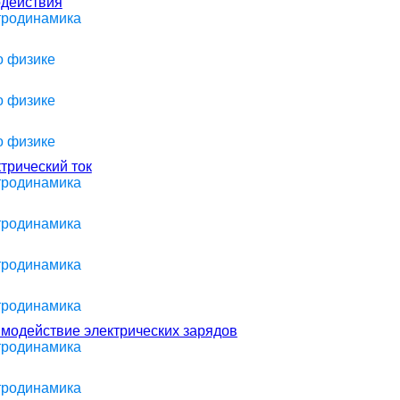
одействия
ктродинамика
о физике
о физике
о физике
трический ток
ктродинамика
ктродинамика
ктродинамика
ктродинамика
имодействие электрических зарядов
ктродинамика
ктродинамика