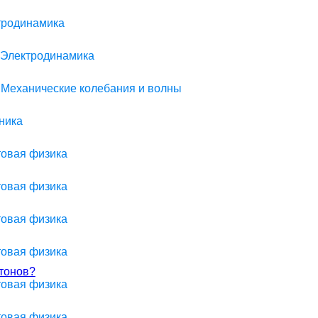
ктродинамика
> Электродинамика
> Механические колебания и волны
ника
товая физика
товая физика
товая физика
товая физика
отонов?
товая физика
товая физика