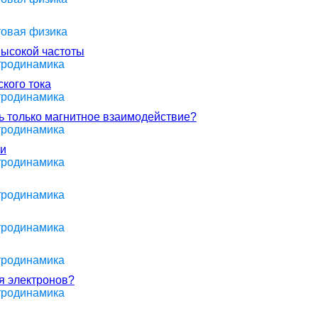
товая физика
высокой частоты
ктродинамика
кого тока
ктродинамика
ь только магнитное взаимодействие?
ктродинамика
пи
ктродинамика
ктродинамика
ктродинамика
ктродинамика
я электронов?
ктродинамика