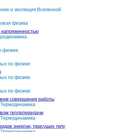
оение и эволюция Вселенной
товая физика
и напряженностью
ктродинамика
о физике
ных по физике
)
ных по физике
ных по физике
твом совершения работы
> Термодинамика
твом теплопередачи
> Термодинамика
идов энергии, присущих телу
> Термодинамика