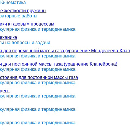
 Кинематика
ие жесткости пружины
ораторные работы
ики к газовым процессам
екулярная физика и термодинамика
механике
ты на вопросы и задачи
ия для переменной массы газа (уравнение Менделеева-Кла
екулярная физика и термодинамика
я для постоянной массы газа (уравнение Клапейрона)
екулярная физика и термодинамика
стояния для постоянной массы газа
екулярная физика и термодинамика
оцесс
екулярная физика и термодинамика
екулярная физика и термодинамика
екулярная физика и термодинамика