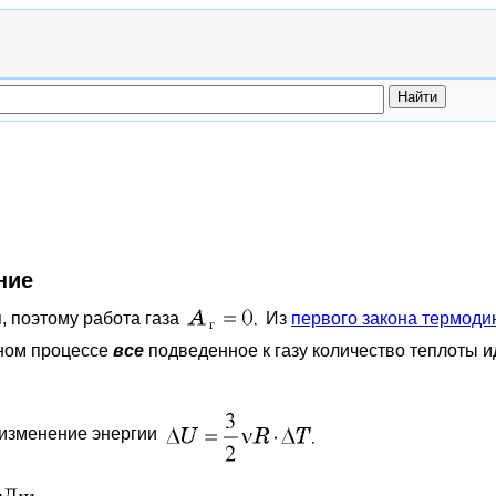
ние
, поэтому работа газа
Из
первого закона термоди
рном процессе
все
подведенное к газу количество теплоты 
изменение энергии