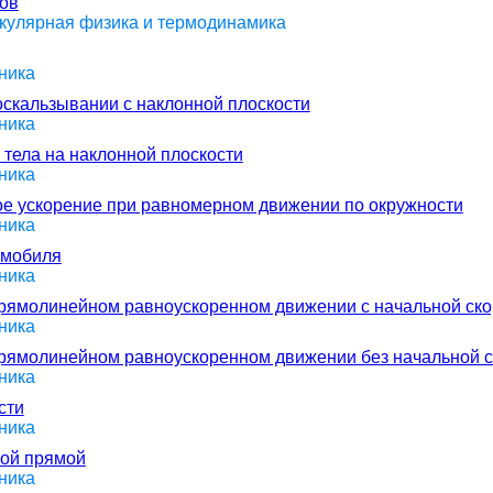
сов
екулярная физика и термодинамика
ника
соскальзывании с наклонной плоскости
ника
 тела на наклонной плоскости
ника
ое ускорение при равномерном движении по окружности
ника
омобиля
ника
прямолинейном равноускоренном движении с начальной ск
ника
прямолинейном равноускоренном движении без начальной с
ника
сти
ника
ной прямой
ника