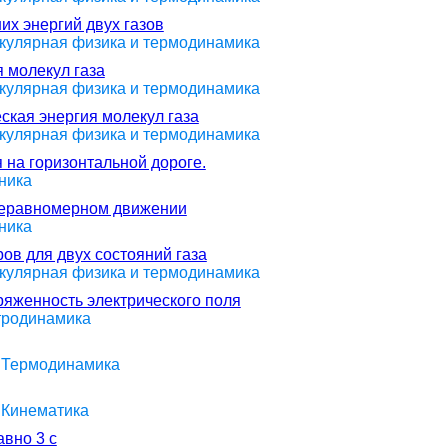
их энергий двух газов
екулярная физика и термодинамика
 молекул газа
екулярная физика и термодинамика
ская энергия молекул газа
екулярная физика и термодинамика
 на горизонтальной дороге.
ника
неравномерном движении
ника
ов для двух состояний газа
екулярная физика и термодинамика
ряженность электрического поля
ктродинамика
> Термодинамика
 Кинематика
вно 3 с