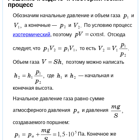
процесс
Обозначим начальные давление и объем газа
и
а конечные —
и
По условию процесс
изотермический
, поэтому
Отсюда
следует, что
то есть
Объем газа
поэтому можно написать
где
и
— начальная и
конечная высота.
Начальное давление газа равно сумме
атмосферного давления
и давления
создаваемого поршнем:
Па. Конечное же