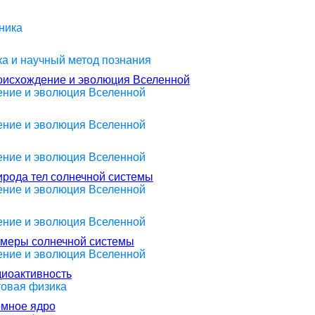
ника
ика и научный метод познания
роисхождение и эволюция Вселенной
оение и эволюция Вселенной
оение и эволюция Вселенной
оение и эволюция Вселенной
ирода тел солнечной системы
оение и эволюция Вселенной
оение и эволюция Вселенной
азмеры солнечной системы
оение и эволюция Вселенной
диоактивность
товая физика
омное ядро