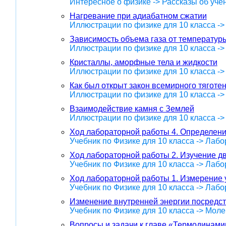
Интересное о физике -> Рассказы об уче
Нагревание при адиабатном сжатии
Иллюстрации по физике для 10 класса -
Зависимость объема газа от температур
Иллюстрации по физике для 10 класса -
Кристаллы, аморфные тела и жидкости
Иллюстрации по физике для 10 класса -
Как был открыт закон всемирного тяготе
Иллюстрации по физике для 10 класса -
Взаимодействие камня с Землей
Иллюстрации по физике для 10 класса -
Ход лабораторной работы 4. Определен
Учебник по Физике для 10 класса -> Лаб
Ход лабораторной работы 2. Изучение д
Учебник по Физике для 10 класса -> Лаб
Ход лабораторной работы 1. Измерение 
Учебник по Физике для 10 класса -> Лаб
Изменение внутренней энергии посредс
Учебник по Физике для 10 класса -> Мол
Вопросы и задачи к главе «Термодинами