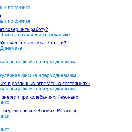
ных по физике
)
ных по физике
жет совершить работу?
> Законы сохранения в механике
ействует только сила тяжести?
> Динамика
екулярная физика и термодинамика
екулярная физика и термодинамика
ься в различных агрегатных состояниях?
екулярная физика и термодинамика
 энергии при колебаниях. Резонанс
ника
 энергии при колебаниях. Резонанс
ника
ника