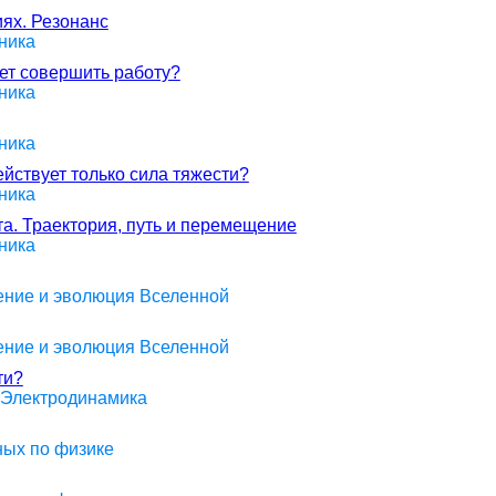
ях. Резонанс
ника
жет совершить работу?
ника
ника
ействует только сила тяжести?
ника
та. Траектория, путь и перемещение
ника
оение и эволюция Вселенной
оение и эволюция Вселенной
ти?
> Электродинамика
ных по физике