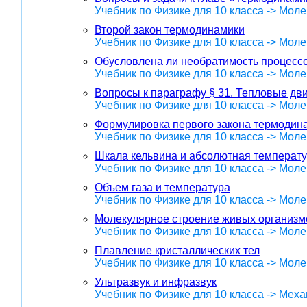
Учебник по Физике для 10 класса -> Мол
Второй закон термодинамики
Учебник по Физике для 10 класса -> Мол
Обусловлена ли необратимость процессо
Учебник по Физике для 10 класса -> Мол
Вопросы к параграфу § 31. Тепловые дв
Учебник по Физике для 10 класса -> Мол
Формулировка первого закона термодин
Учебник по Физике для 10 класса -> Мол
Шкала кельвина и абсолютная температ
Учебник по Физике для 10 класса -> Мол
Объем газа и температура
Учебник по Физике для 10 класса -> Мол
Молекулярное строение живых организм
Учебник по Физике для 10 класса -> Мол
Плавление кристаллических тел
Учебник по Физике для 10 класса -> Мол
Ультразвук и инфразвук
Учебник по Физике для 10 класса -> Меха