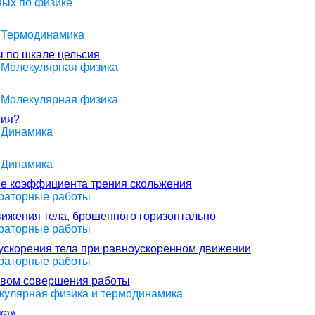
ных по физике
> Термодинамика
ы по шкале цельсия
> Молекулярная физика
> Молекулярная физика
ния?
> Динамика
> Динамика
ие коэффициента трения скольжения
ораторные работы
вижения тела, брошенного горизонтально
ораторные работы
ускорения тела при равноускоренном движении
ораторные работы
твом совершения работы
екулярная физика и термодинамика
ка»