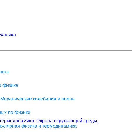
ханика
ника
о физике
> Механические колебания и волны
ных по физике
н термодинамики. Охрана окружающей среды
екулярная физика и термодинамика