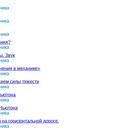
ника
ника
ника
ания?
ника
ы. Звук
ника
анения в механике»
ника
вием силы тяжести
ника
Ньютона
ника
 Ньютона
ника
 на горизонтальной дороге.
ника