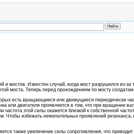
 и мостов. Известен случай, когда мост разрушился из-за 
отой моста. Теперь перед прохождением по мосту солдатам 
орых есть вращающиеся или движущиеся периодически части
ка или двигателя проявляется в том, что при вращении ва
ли частота этой силы окажется близкой к собственной част
иям. Чтобы избежать нежелательных проявлений резонанса,
тся также увеличение силы сопротивления, что приводит 