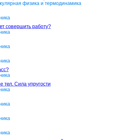
екулярная физика и термодинамика
ника
жет совершить работу?
ника
ника
ника
асс?
ника
е тел. Сила упругости
ника
ника
ника
ника