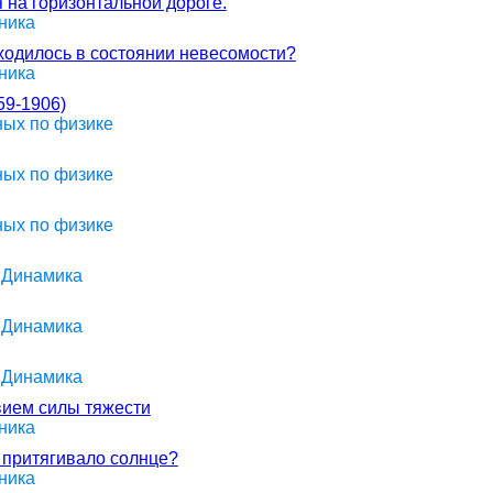
 на горизонтальной дороге.
ника
аходилось в состоянии невесомости?
ника
9-1906)
ных по физике
ных по физике
ных по физике
> Динамика
> Динамика
> Динамика
вием силы тяжести
ника
е притягивало солнце?
ника