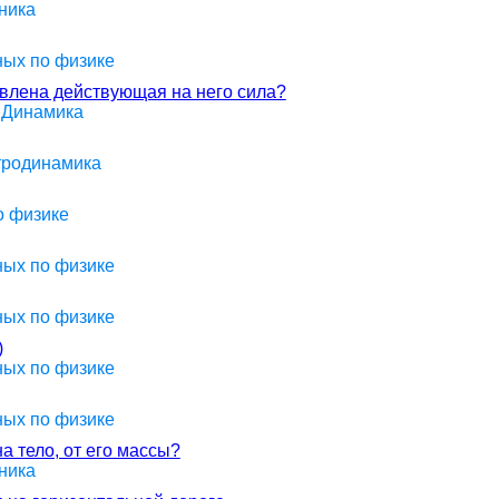
ника
ных по физике
равлена действующая на него сила?
> Динамика
ктродинамика
о физике
ных по физике
ных по физике
)
ных по физике
ных по физике
а тело, от его массы?
ника