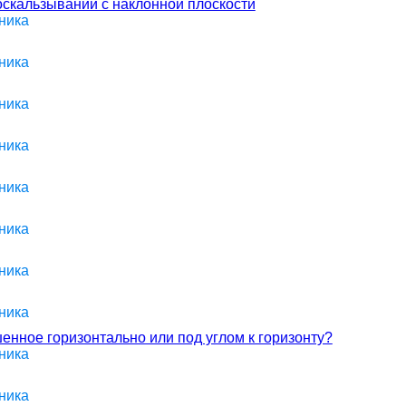
соскальзывании с наклонной плоскости
ника
ника
ника
ника
ника
ника
ника
ника
шенное горизонтально или под углом к горизонту?
ника
ника