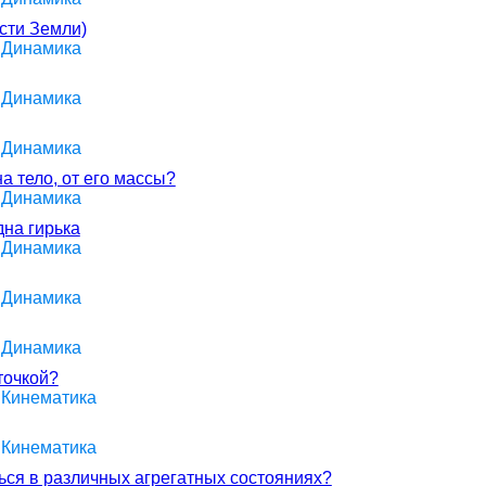
сти Земли)
> Динамика
> Динамика
> Динамика
а тело, от его массы?
> Динамика
дна гирька
> Динамика
> Динамика
> Динамика
точкой?
 Кинематика
 Кинематика
ься в различных агрегатных состояниях?