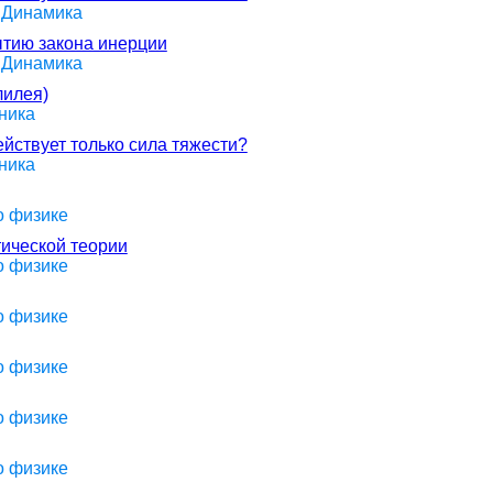
> Динамика
ытию закона инерции
> Динамика
лилея)
ника
ействует только сила тяжести?
ника
о физике
ической теории
о физике
о физике
о физике
о физике
о физике