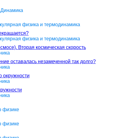
> Динамика
екулярная физика и термодинамика
рекращается?
екулярная физика и термодинамика
осмосе). Вторая космическая скорость
ника
ение оставалась незамеченной так долго?
ника
о окружности
ника
кружности
ника
о физике
о физике
о физике