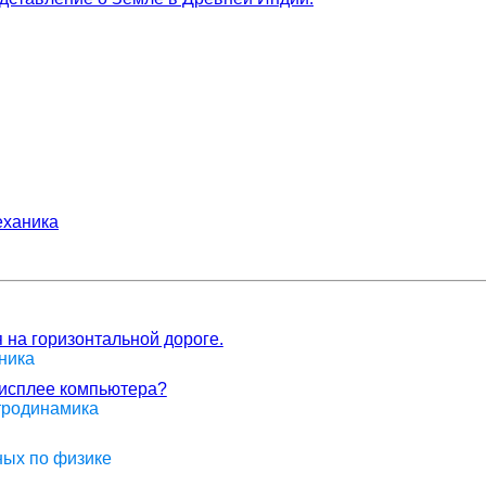
ханика
 на горизонтальной дороге.
ника
дисплее компьютера?
ктродинамика
ных по физике