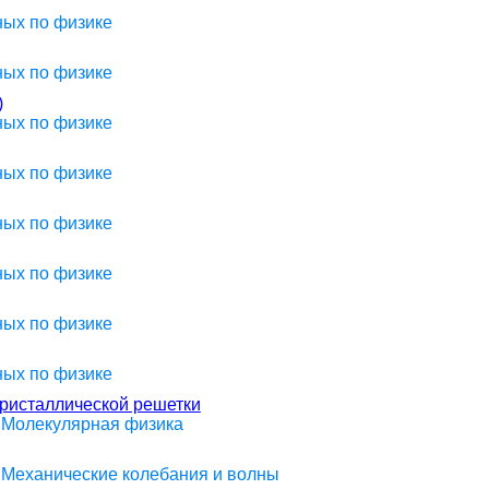
ных по физике
ных по физике
)
ных по физике
ных по физике
ных по физике
ных по физике
ных по физике
ных по физике
кристаллической решетки
> Молекулярная физика
> Механические колебания и волны