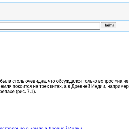
была столь очевидна, что обсуждался только вопрос «на ч
 Земля покоится на трех китах, а в Древней Индии, наприм
епахе (рис. 7.1).
едставление о Земле в Древней Индии.