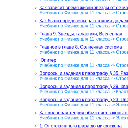
Как зависит время жизни звезды от ее м
Учебник по Физике для 11 класса -> Стр
Как были определены расстояния до дал
Учебник по Физике для 11 класса -> Стр
Глава 9. Звезды, галактики, Вселенная
Учебник по Физике для 11 класса -> Стр
Главное в главе 8. Солнечная система
Учебник по Физике для 11 класса -> Стр
Юпитер
Учебник по Физике для 11 класса -> Стр
Вопросы и задания к параграфу § 35. Р
Учебник по Физике для 11 класса -> Стр
Вопросы и задания к параграфу § 29. Кв
Учебник по Физике для 11 класса -> Кван
Вопросы и задания к параграфу § 23. Цв
Учебник по Физике для 11 класса -> Эле
Как волновая теория объясняет законы 
Учебник по Физике для 11 класса -> Эле
1. От стеклянного шара до микроскопа