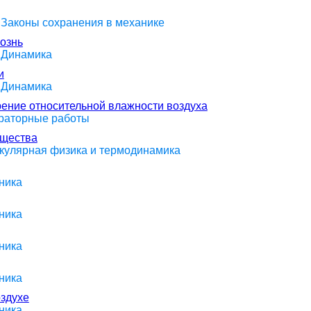
> Законы сохранения в механике
ознь
> Динамика
и
> Динамика
ение относительной влажности воздуха
ораторные работы
ещества
екулярная физика и термодинамика
ника
ника
ника
ника
оздухе
ника