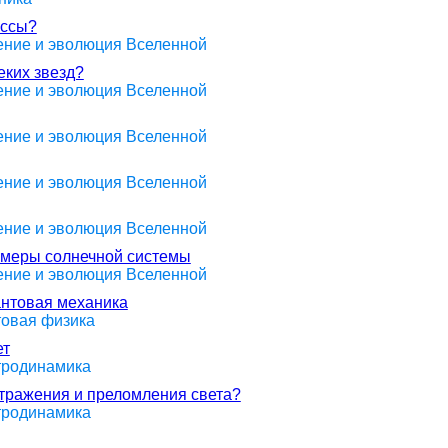
ассы?
оение и эволюция Вселенной
еких звезд?
оение и эволюция Вселенной
оение и эволюция Вселенной
оение и эволюция Вселенной
оение и эволюция Вселенной
азмеры солнечной системы
оение и эволюция Вселенной
антовая механика
товая физика
ет
ктродинамика
отражения и преломления света?
ктродинамика