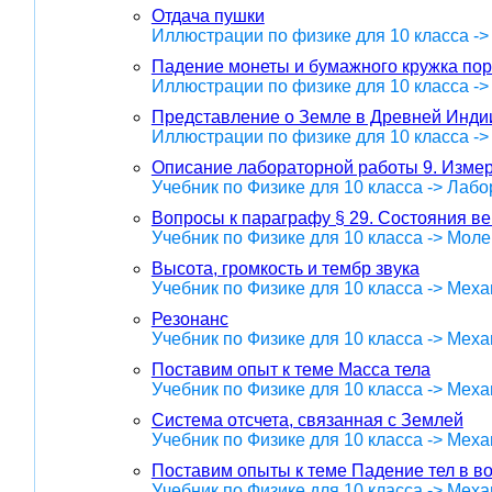
Отдача пушки
Иллюстрации по физике для 10 класса -
Падение монеты и бумажного кружка пор
Иллюстрации по физике для 10 класса -
Представление о Земле в Древней Инди
Иллюстрации по физике для 10 класса -
Описание лабораторной работы 9. Измер
Учебник по Физике для 10 класса -> Лаб
Вопросы к параграфу § 29. Состояния в
Учебник по Физике для 10 класса -> Мол
Высота, громкость и тембр звука
Учебник по Физике для 10 класса -> Меха
Резонанс
Учебник по Физике для 10 класса -> Меха
Поставим опыт к теме Масса тела
Учебник по Физике для 10 класса -> Меха
Система отсчета, связанная с Землей
Учебник по Физике для 10 класса -> Меха
Поставим опыты к теме Падение тел в в
Учебник по Физике для 10 класса -> Меха