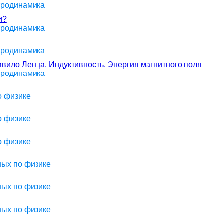
ктродинамика
и?
ктродинамика
ктродинамика
авило Ленца. Индуктивность. Энергия магнитного поля
ктродинамика
о физике
о физике
о физике
ных по физике
ных по физике
ных по физике