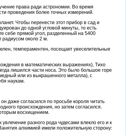
зучение права ради астрономии. Во время
ости проведения более точных измерений.
анет. Чтобы перенести этот прибор в сад и
дуирован до одной угловой минуты, то есть
те себе прямой угол, разделенный на 5400
 радиусом около 2 м.
телен, темпераментен, посещает увеселительные
хождения в математических выражениях), Тихо
сегда лишился части носа. Это было большое горе
медный или из выкрашенного металла), с
ебя наукам.
и он даже согласился по просьбе короля читать
ородного происхождения, но затем согласился.
екоторым восхищением.
 увлечение разного рода чудесами влекло его и к
 Занятия алхимией имели положительную сторону: