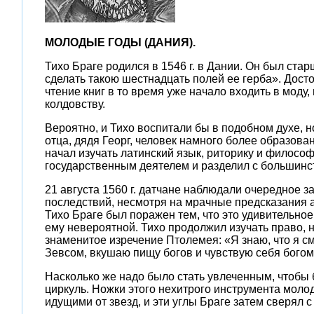
МОЛОДЫЕ ГОДЫ (ДАНИЯ).
Тихо Браге родился в 1546 г. в Дании. Он был ста
сделать такою шестнадцать полей ее герба». Дост
чтение книг в то время уже начало входить в моду,
колдовству.
Вероятно, и Тихо воспитали бы в подобном духе, н
отца, дядя Георг, человек намного более образова
начал изучать латинский язык, риторику и философ
государственным деятелем и разделил с большинст
21 августа 1560 г. датчане наблюдали очередное 
последствий, несмотря на мрачные предсказания 
Тихо Браге был поражен тем, что это удивительно
ему невероятной. Тихо продолжил изучать право, 
знаменитое изречение Птолемея: «Я знаю, что я см
Зевсом, вкушаю пищу богов и чувствую себя богом
Насколько же надо было стать увлеченным, чтобы 
циркуль. Ножки этого нехитрого инструмента моло
идущими от звезд, и эти углы Браге затем сверял с