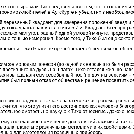
ья ясно выразили Тихо недовольство тем, что он оставил и
трономов-любителей в Аугсбурге и убедил их в необходим
 деревянный квадрант для измерения положений звезд и пл
 дуги квадранта равнялся почти 5,7 м. Квадрант был програ
сколько мал угол, равный одной угловой минуте, представь
ьно точные измерения. Кроме того, у Тихо был еще сектант
времени, Тихо Браге не пренебрегает обществом, он общи
ким же молодым повесой (по одной из версий это были рас
 противника на дуэль на шпагах. Тихо остался жив, но нав
велиры сделали ему серебряный нос (по другим версиям – 
ытия был полный отказ от общества и решение посвятить с
л принят радушно, так как слава его как астронома росла, 
 считая, что это унизит его достоинство как человека благ
тельнее смотреть на науку, а к Тихо относились даже с н
 ему специальное помещение для занятий алхимией, так как
язывала планеты с различными металлами и их свойствами.
одные для изготовления различных приборов.