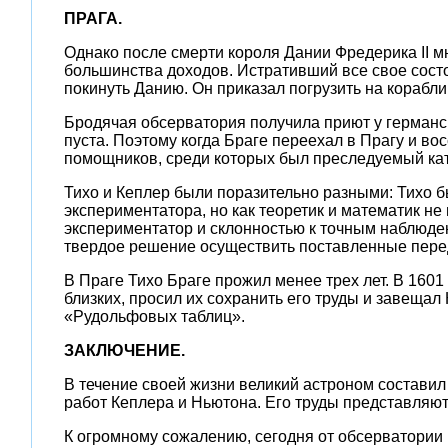
ПРАГА.
Однако после смерти короля Дании Фредерика II 
большинства доходов. Истративший все свое состо
покинуть Данию. Он приказал погрузить на корабли
Бродячая обсерватория получила приют у германск
пуста. Поэтому когда Браге переехал в Прагу и во
помощников, среди которых был преследуемый кат
Тихо и Кеплер были поразительно разными: Тихо б
экспериментатора, но как теоретик и математик н
экспериментатор и склонностью к точным наблюден
твердое решение осуществить поставленные перед
В Праге Тихо Браге прожил менее трех лет. В 1601 
близких, просил их сохранить его труды и завеща
«Рудольфовых таблиц».
ЗАКЛЮЧЕНИЕ.
В течение своей жизни великий астроном составил 
работ Кеплера и Ньютона. Его труды представляют
К огромному сожалению, сегодня от обсерватории 