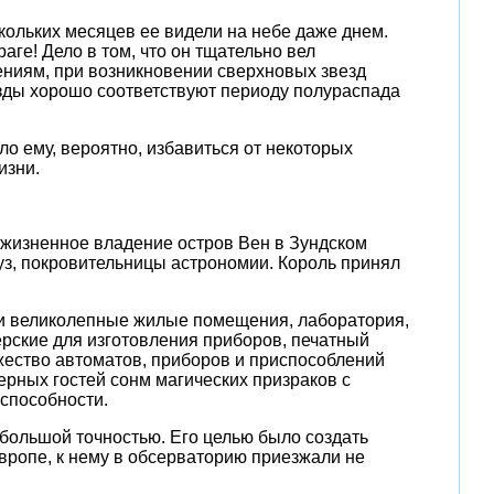
кольких месяцев ее видели на небе даже днем.
ге! Дело в том, что он тщательно вел
ениям, при возникновении сверхновых звезд
зды хорошо соответствуют периоду полураспада
ло ему, вероятно, избавиться от некоторых
изни.
ожизненное владение остров Вен в Зундском
муз, покровительницы астрономии. Король принял
ли великолепные жилые помещения, лаборатория,
рские для изготовления приборов, печатный
ожество автоматов, приборов и приспособлений
ерных гостей сонм магических призраков с
 способности.
 большой точностью. Его целью было создать
вропе, к нему в обсерваторию приезжали не