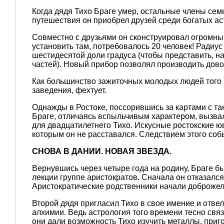
Когда дядя Тихо Браге умер, остальные члены сем
путешествия он приобрел друзей среди богатых ас
Совместно с друзьями он сконструировал огромный
установить там, потребовалось 20 человек! Радиус
шестидесятой доли градуса (чтобы представить, на
частей). Новый прибор позволял производить довол
Как большинство зажиточных молодых людей того 
заведения, фехтует.
Однажды в Ростоке, поссорившись за картами с та
Браге, отличаясь вспыльчивым характером, вызвал
для двадцатилетнего Тихо. Искусные ростокские ю
которым он не расставался. Следствием этого соб
СНОВА В ДАНИИ. НОВАЯ ЗВЕЗДА.
Вернувшись через четыре года на родину, Браге бы
лекции группе аристократов. Сначала он отказался,
Аристократические родственники начали доброжела
Второй дядя пригласил Тихо в свое имение и отвел
алхимии. Ведь астрология того времени тесно св
они дали возможность Тихо изучить металлы, приг