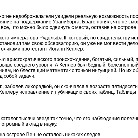
многие недоброжелатели увидели реальную возможность по
яние на поддержание Ураниборга, Браге понял, что не см
 все, что можно было сдвинуть с места, оставив на острове
ого императора Рудольфа II, который, по свидетельству ис
сстановил там свою обсерваторию, он уже не мог вести дел
оликами протестант Иоганн Кеплер.
ыл аристократического происхождения, богатый, сильный,
е выше среднего уровня. А Кеплер был бедный, болезненны
иям, но блестящий математик с тонкой интуицией. Но их об
 собой задачи.
г., заболев лихорадкой, он скончался в возрасте пятидесят
л Кеплеру исправление и публикацию своих таблиц. Таблицы
каталог тысячи звезд так точно, что его наблюдения полезны
 огромный вклад в науку.
на острове Вен не осталось никаких следов.