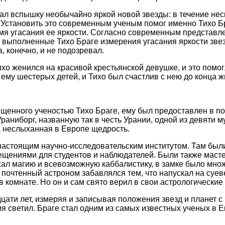
л вспышку необычайно яркой новой звезды: в течение нес
 Установить это современным ученым помог именно Тихо Бра
емя угасания ее яркости. Согласно современным представл
 выполненные Тихо Браге измерения угасания яркости зве
, конечно, и не подозревал.
хо женился на красивой крестьянской девушке, и это помог
ему шестерых детей, и Тихо был счастлив с нею до конца ж
ищенного ученостью Тихо Браге, ему был предоставлен в п
раниборг, названную так в честь Урании, одной из девяти 
а неслыханная в Европе щедрость.
 настоящим научно-исследовательским институтом. Там бы
ещениями для студентов и наблюдателей. Были также масте
ожал магию и всевозможную каббалистику, в замке было мн
 почтенный астроном забавлялся тем, что напускал на суев
 комнате. Но он и сам свято верил в свои астрологические
цати лет, измеряя и записывая положения звезд и планет с
 светил. Браге стал одним из самых известных ученых в Е