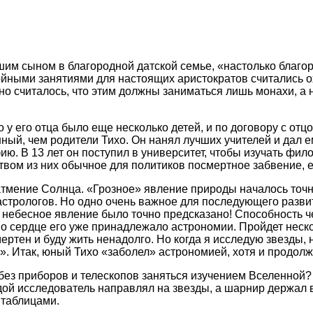
ршим сыном в благородной датской семье, «настолько благо
ойными занятиями для настоящих аристократов считались ох
 но считалось, что этим должны заниматься лишь монахи, а 
о у его отца было еще несколько детей, и по договору с от
нный, чем родители Тихо. Он нанял лучших учителей и дал 
ию. В 13 лет он поступил в университет, чтобы изучать фил
вом из них обычное для политиков посмертное забвение, е
затмение Солнца. «Грозное» явление природы началось точн
астрологов. Но одно очень важное для последующего разви
е небесное явление было точно предсказано! Способность ч
но сердце его уже принадлежало астрономии. Пройдет неск
ертен и буду жить ненадолго. Но когда я исследую звезды, 
». Итак, юный Тихо «заболел» астрономией, хотя и продолж
без приборов и телескопов заняться изучением Вселенной?
дой исследователь направлял на звезды, а шарнир держал в
 таблицами.