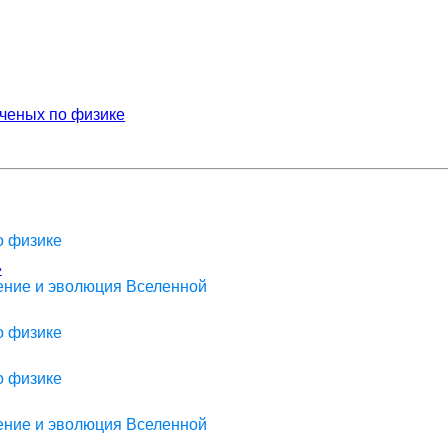
ученых по физике
о физике
»
оение и эволюция Вселенной
о физике
о физике
оение и эволюция Вселенной