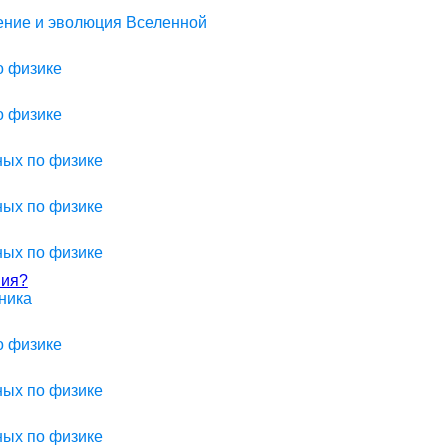
оение и эволюция Вселенной
о физике
о физике
ных по физике
ных по физике
ных по физике
ния?
ника
о физике
ных по физике
ных по физике