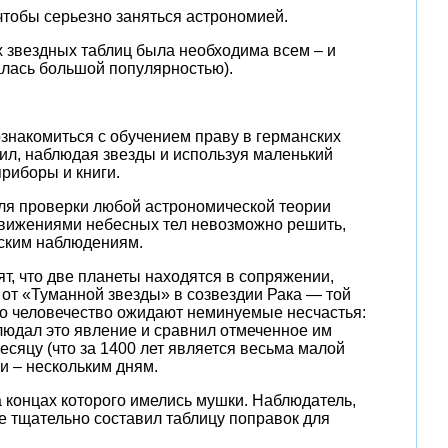
чтобы серьезно заняться астрономией.
х звездных таблиц была необходима всем – и
алась большой популярностью).
 ознакомиться с обучением праву в германских
ил, наблюдая звезды и используя маленький
приборы и книги.
для проверки любой астрономической теории
движениями небесных тел невозможно решить,
еским наблюдениям.
ят, что две планеты находятся в сопряжении,
 от «Туманной звезды» в созвездии Рака — той
то человечество ожидают неминуемые несчастья:
блюдал это явление и сравнил отмеченное им
сяцу (что за 1400 лет является весьма малой
и – нескольким дням.
а концах которого имелись мушки. Наблюдатель,
ге тщательно составил таблицу поправок для