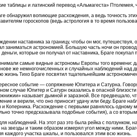
кие таблицы и латинский перевод «Альмагеста» Птолемея, 
ге обнаружил вопиющие расхождения, а ведь точность эти
авителям гороскопов (ведь астрология в то время пользов
ждении наставника за границу, чтобы он мог, путешествуя,
ал заниматься астрономией. Большую часть ночи он провод
 деньги, которые он получал от наставника, Браге покупал 
не понимали самые видные астрономы Европы того времени: 
снове же немногочисленных и случайных наблюдений над 
ую жизнь Тихо Браге посвятил тщательнейшим астрономич
интересное событие — сопряжение Юпитера и Сатурна. Говор
нном случае Юпитер и Сатурн оказались в опасной близости
окнижии» называет дымной и заразной. Все предвещало, ч
ние и верили, что оно приносит удачу или беду. Браге на
 и Коперника. Расхождение с первыми равнялось одному ме
льно точно предсказывала подобные события), а со вторым
я наблюдений. На этот раз это была рейка с ползунком, н
и на звезды и таким образом измерял угол между ними. Бра
 каждого участка шкалы, и пользовался этим всю жизнь.