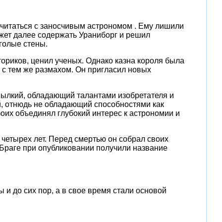
считаться с заносчивым астрономом . Ему лишили
ожет далее содержать Ураниборг и решил
 голые стены.
ториков, ценил ученых. Однако казна короля была
о с тем же размахом. Он пригласил новых
 пылкий, обладающий талантами изобретателя и
й, отнюдь не обладающий способностями как
оих объединял глубокий интерес к астрономии и
и четырех лет. Перед смертью он собрал своих
 Браге при опубликовании получили название
 и до сих пор, а в свое время стали основой