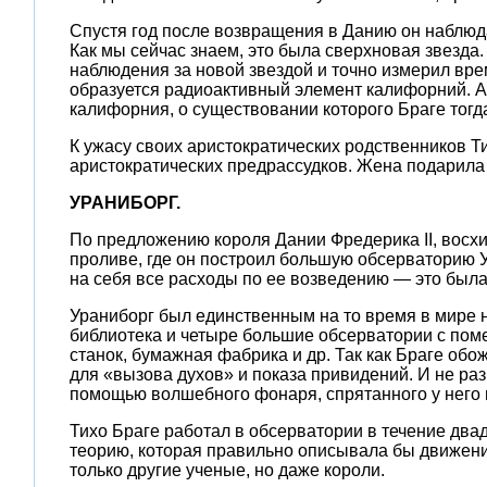
Спустя год после возвращения в Данию он наблюда
Как мы сейчас знаем, это была сверхновая звезда.
наблюдения за новой звездой и точно измерил вр
образуется радиоактивный элемент калифорний. А
калифорния, о существовании которого Браге тогда
К ужасу своих аристократических родственников Ти
аристократических предрассудков. Жена подарила 
УРАНИБОРГ.
По предложению короля Дании Фредерика II, восх
проливе, где он построил большую обсерваторию У
на себя все расходы по ее возведению — это был
Ураниборг был единственным на то время в мире
библиотека и четыре большие обсерватории с пом
станок, бумажная фабрика и др. Так как Браге об
для «вызова духов» и показа привидений. И не раз
помощью волшебного фонаря, спрятанного у него в
Тихо Браге работал в обсерватории в течение двад
теорию, которая правильно описывала бы движения
только другие ученые, но даже короли.