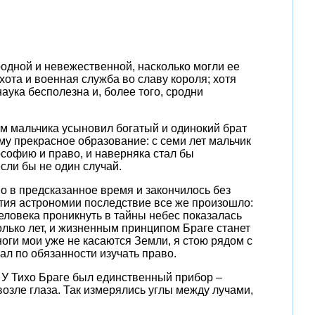
родной и невежественной, насколько могли ее
ота и военная служба во славу короля; хотя
наука бесполезна и, более того, сродни
цом мальчика усыновил богатый и одинокий брат
ему прекрасное образование: с семи лет мальчик
ософию и право, и наверняка стал бы
сли бы не один случай.
о в предсказанное время и закончилось без
тия астрономии последствие все же произошло:
еловека проникнуть в тайны небес показалась
олько лет, и жизненным принципом Браге станет
ноги мои уже не касаются Земли, я стою рядом с
ал по обязанности изучать право.
 У Тихо Браге был единственный прибор –
озле глаза. Так измерялись углы между лучами,