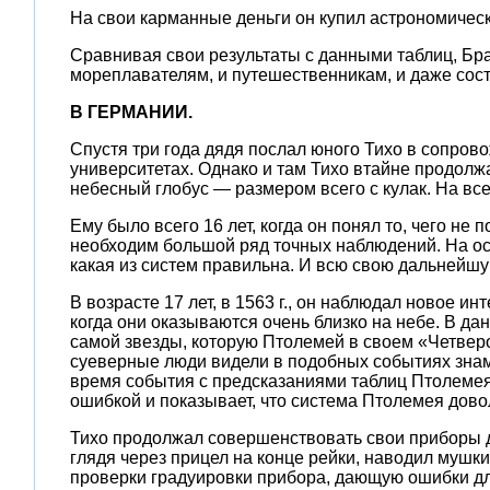
На свои карманные деньги он купил астрономичес
Сравнивая свои результаты с данными таблиц, Бра
мореплавателям, и путешественникам, и даже сост
В ГЕРМАНИИ.
Спустя три года дядя послал юного Тихо в сопрово
университетах. Однако и там Тихо втайне продолж
небесный глобус — размером всего с кулак. На все
Ему было всего 16 лет, когда он понял то, чего 
необходим большой ряд точных наблюдений. На о
какая из систем правильна. И всю свою дальнейш
В возрасте 17 лет, в 1563 г., он наблюдал новое 
когда они оказываются очень близко на небе. В да
самой звезды, которую Птолемей в своем «Четвер
суеверные люди видели в подобных событиях знаме
время события с предсказаниями таблиц Птолемея
ошибкой и показывает, что система Птолемея дово
Тихо продолжал совершенствовать свои приборы дл
глядя через прицел на конце рейки, наводил мушк
проверки градуировки прибора, дающую ошибки для