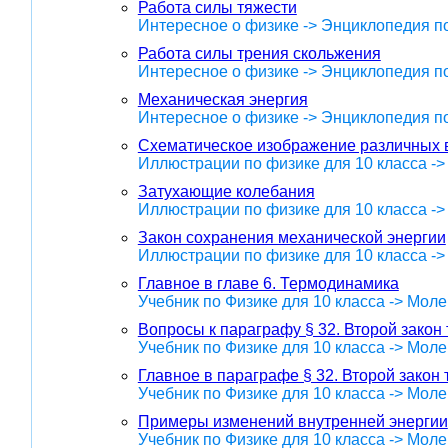
Работа силы тяжести
Интересное о физике -> Энциклопедия п
Работа силы трения скольжения
Интересное о физике -> Энциклопедия п
Механическая энергия
Интересное о физике -> Энциклопедия п
Схематическое изображение различных в
Иллюстрации по физике для 10 класса -
Затухающие колебания
Иллюстрации по физике для 10 класса -
Закон сохранения механической энергии
Иллюстрации по физике для 10 класса -
Главное в главе 6. Термодинамика
Учебник по Физике для 10 класса -> Мол
Вопросы к параграфу § 32. Второй зако
Учебник по Физике для 10 класса -> Мол
Главное в параграфе § 32. Второй зако
Учебник по Физике для 10 класса -> Мол
Примеры изменений внутренней энергии
Учебник по Физике для 10 класса -> Мол