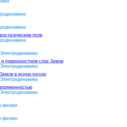
ника
ктродинамика
ктродинамика
тростатическом поле
ктродинамика
> Электродинамика
е и поверхностном слое Земли
> Электродинамика
 Земли в ясную погоду
> Электродинамика
напряженностью
> Электродинамика
о физике
о физике