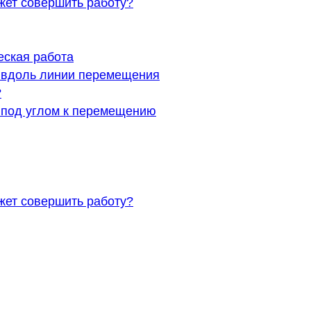
ожет совершить работу?
еская работа
й вдоль линии перемещения
?
 под углом к перемещению
ожет совершить работу?