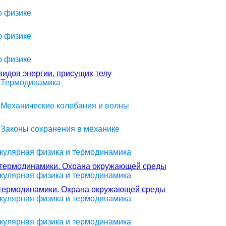
о физике
о физике
о физике
идов энергии, присущих телу
> Термодинамика
> Механические колебания и волны
> Законы сохранения в механике
екулярная физика и термодинамика
н термодинамики. Охрана окружающей среды
екулярная физика и термодинамика
н термодинамики. Охрана окружающей среды
екулярная физика и термодинамика
екулярная физика и термодинамика