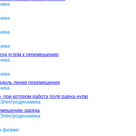
ника
ника
ника
ника
под углом к перемещению
ника
ника
 вдоль линии перемещения
ника
 при котором работа поля равна нулю
> Электродинамика
ремещению заряда
> Электродинамика
о физике