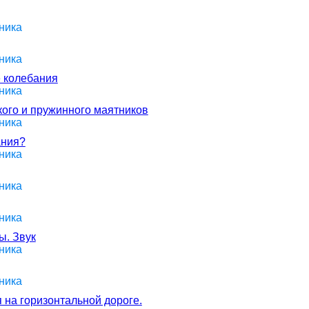
ника
ника
е колебания
ника
ого и пружинного маятников
ника
ания?
ника
ника
ника
ы. Звук
ника
ника
 на горизонтальной дороге.