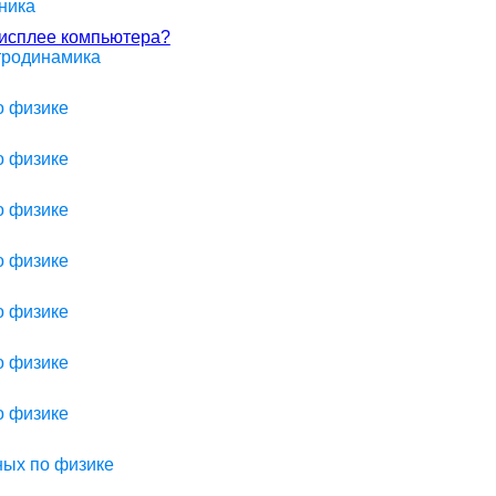
ника
дисплее компьютера?
ктродинамика
о физике
о физике
о физике
о физике
о физике
о физике
о физике
ных по физике