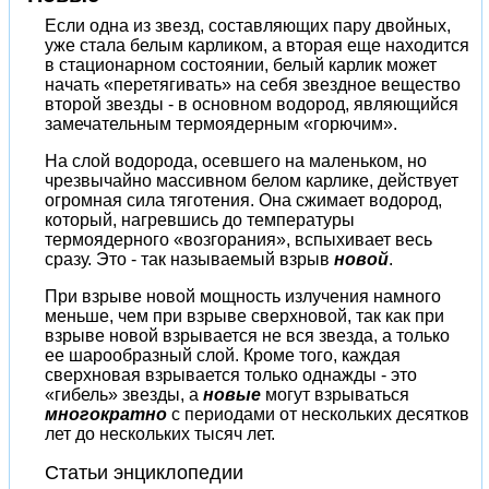
Если одна из звезд, составляющих пару двойных,
уже стала белым карликом, а вторая еще находится
в стационарном состоянии, белый карлик может
начать «перетягивать» на себя звездное вещество
второй звезды - в основном водород, являющийся
замечательным термоядерным «горючим».
На слой водорода, осевшего на маленьком, но
чрезвычайно массивном белом карлике, действует
огромная сила тяготения. Она сжимает водород,
который, нагревшись до температуры
термоядерного «возгорания», вспыхивает весь
сразу. Это - так называемый взрыв
новой
.
При взрыве новой мощность излучения намного
меньше, чем при взрыве сверхновой, так как при
взрыве новой взрывается не вся звезда, а только
ее шарообразный слой. Кроме того, каждая
сверхновая взрывается только однажды - это
«гибель» звезды, а
новые
могут взрываться
многократно
с периодами от нескольких десятков
лет до нескольких тысяч лет.
Статьи энциклопедии