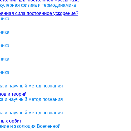
екулярная физика и термодинамика
оянная сила постоянное ускорение?
ника
ника
ника
ника
ника
ика и научный метод познания
ов и теорий
ика и научный метод познания
ика и научный метод познания
ных орбит
оение и эволюция Вселенной