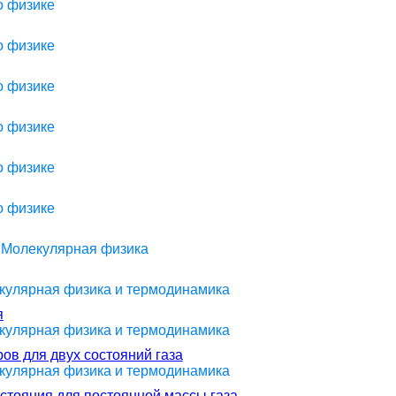
о физике
о физике
о физике
о физике
о физике
о физике
> Молекулярная физика
екулярная физика и термодинамика
я
екулярная физика и термодинамика
ов для двух состояний газа
екулярная физика и термодинамика
стояния для постоянной массы газа