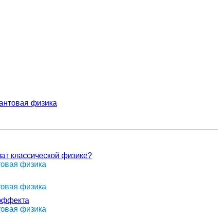
антовая физика
ат классической физике?
товая физика
товая физика
эффекта
товая физика