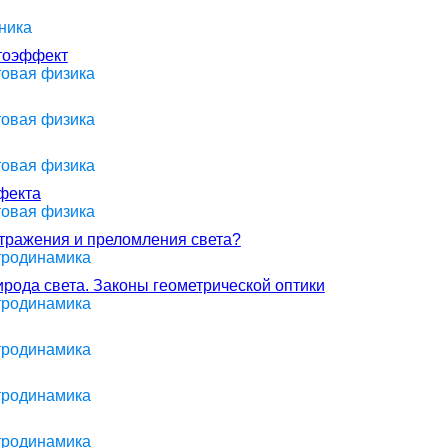
ника
отоэффект
товая физика
товая физика
товая физика
фекта
товая физика
отражения и преломления света?
ктродинамика
ирода света. Законы геометрической оптики
ктродинамика
ктродинамика
ктродинамика
ктродинамика