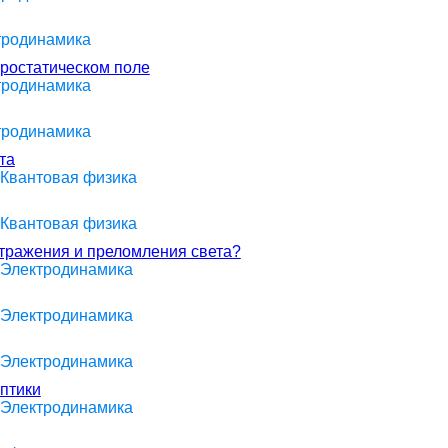
ктродинамика
тростатическом поле
ктродинамика
ктродинамика
та
 Квантовая физика
 Квантовая физика
отражения и преломления света?
> Электродинамика
> Электродинамика
> Электродинамика
птики
> Электродинамика