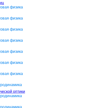
иц
товая физика
товая физика
товая физика
товая физика
товая физика
товая физика
товая физика
ктродинамика
ческой оптики
ктродинамика
ктродинамика