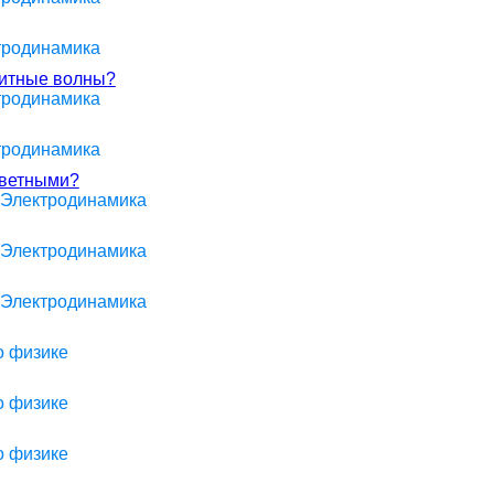
ктродинамика
нитные волны?
ктродинамика
ктродинамика
цветными?
> Электродинамика
> Электродинамика
> Электродинамика
о физике
о физике
о физике