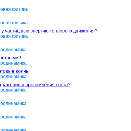
товая физика
товая физика
у частиц всю энергию теплового движения?
товая физика
ктродинамика
цветными?
ктродинамика
ветовые волны
ктродинамика
отражения и преломления света?
ктродинамика
ктродинамика
ктродинамика
н
ктродинамика