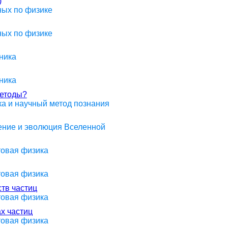
)
ных по физике
ных по физике
ника
ника
методы?
ика и научный метод познания
оение и эволюция Вселенной
товая физика
товая физика
тв частиц
товая физика
х частиц
товая физика