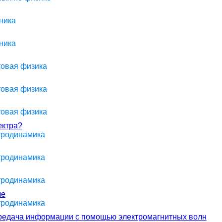
ника
ника
товая физика
товая физика
товая физика
ектра?
ктродинамика
ктродинамика
ктродинамика
ле
ктродинамика
ередача информации с помощью электромагнитных волн