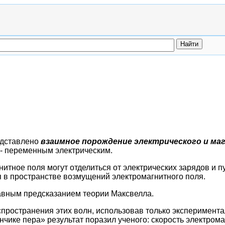
едставлено
взаимное порождение электрического и ма
- переменным электрическим.
нитное поля могут
отделиться от электрических зарядов и 
 в пространстве возмущений электромагнитного поля.
авным предсказанием теории Максвелла.
спространения этих волн, использовав только эксперимент
нчике пера» результат поразил ученого: скорость электром