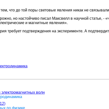
 тем, что до той поры световые явления никак не связывал
ожно, но настойчиво писал Максвелл в научной статье, - «
электрические и магнитные явления».
ория требует подтверждения на эксперименте. А подтверди
ектродинамика
 электромагнитных волн
ктродинамика
12)
ных по физике