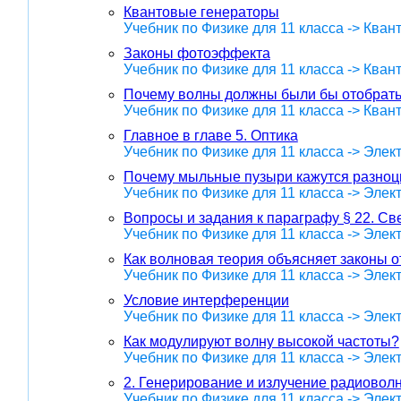
Квантовые генераторы
Учебник по Физике для 11 класса -> Кван
Законы фотоэффекта
Учебник по Физике для 11 класса -> Кван
Почему волны должны были бы отобрать 
Учебник по Физике для 11 класса -> Кван
Главное в главе 5. Оптика
Учебник по Физике для 11 класса -> Эле
Почему мыльные пузыри кажутся разно
Учебник по Физике для 11 класса -> Эле
Вопросы и задания к параграфу § 22. С
Учебник по Физике для 11 класса -> Эле
Как волновая теория объясняет законы 
Учебник по Физике для 11 класса -> Эле
Условие интерференции
Учебник по Физике для 11 класса -> Эле
Как модулируют волну высокой частоты?
Учебник по Физике для 11 класса -> Эле
2. Генерирование и излучение радиовол
Учебник по Физике для 11 класса -> Эле