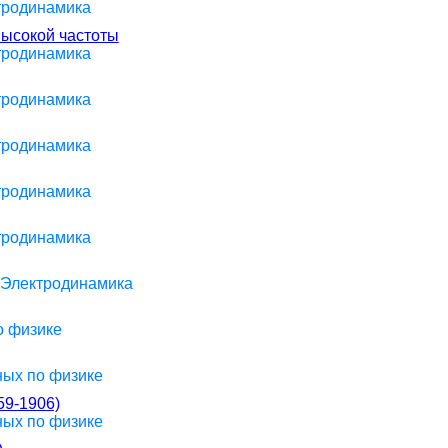
ктродинамика
высокой частоты
ктродинамика
ктродинамика
ктродинамика
ктродинамика
ктродинамика
> Электродинамика
о физике
ных по физике
9-1906)
ных по физике