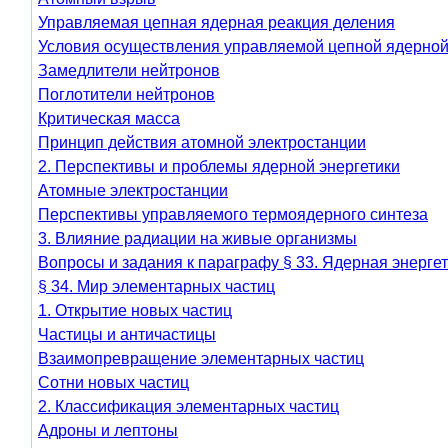
Управляемая цепная ядерная реакция деления
Условия осуществления управляемой цепной ядерной
Замедлители нейтронов
Поглотители нейтронов
Критическая масса
Принцип действия атомной электростанции
2. Перспективы и проблемы ядерной энергетики
Атомные электростанции
Перспективы управляемого термоядерного синтеза
3. Влияние радиации на живые организмы
Вопросы и задания к параграфу § 33. Ядерная энерге
§ 34. Мир элементарных частиц
1. Открытие новых частиц
Частицы и античастицы
Взаимопревращение элементарных частиц
Сотни новых частиц
2. Классификация элементарных частиц
Адроны и лептоны