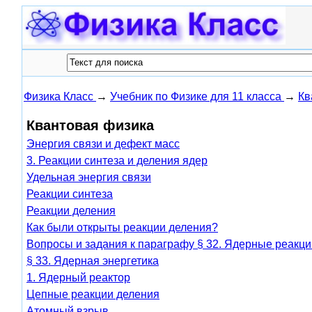
Физика Класс
→
Учебник по Физике для 11 класса
→
Кв
Квантовая физика
Энергия связи и дефект масс
3. Реакции синтеза и деления ядер
Удельная энергия связи
Реакции синтеза
Реакции деления
Как были открыты реакции деления?
Вопросы и задания к параграфу § 32. Ядерные реакци
§ 33. Ядерная энергетика
1. Ядерный реактор
Цепные реакции деления
Атомный взрыв