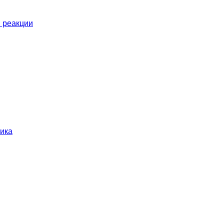
 реакции
тика