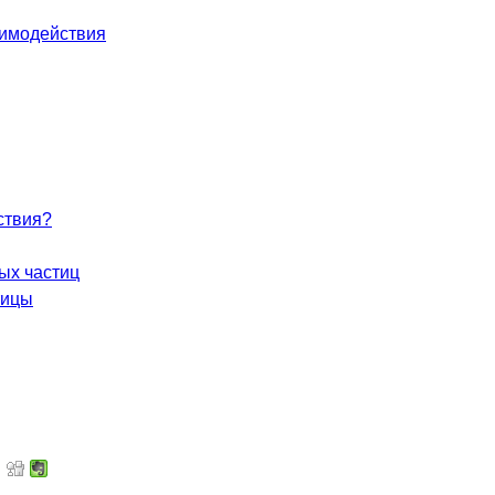
аимодействия
ствия?
ых частиц
тицы