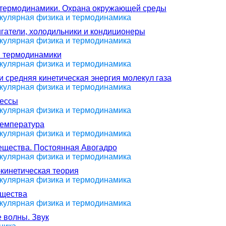
н термодинамики. Охрана окружающей среды
екулярная физика и термодинамика
игатели, холодильники и кондиционеры
екулярная физика и термодинамика
н термодинамики
екулярная физика и термодинамика
и средняя кинетическая энергия молекул газа
екулярная физика и термодинамика
цессы
екулярная физика и термодинамика
температура
екулярная физика и термодинамика
вещества. Постоянная Авогадро
екулярная физика и термодинамика
-кинетическая теория
екулярная физика и термодинамика
ещества
екулярная физика и термодинамика
 волны. Звук