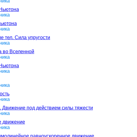
ника
 Ньютона
ника
Ньютона
ника
е тел. Сила упругости
ника
а во Вселенной
ника
 Ньютона
ника
ника
ость
ника
и. Движение под действием силы тяжести
ника
е движение
ника
рямолинейное равноускоренное движение