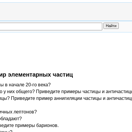
Мир элементарных частиц
 в начале 20-го века?
о у них общего? Приведите примеры частицы и античастиц
ицы? Приведите пример аннигиляции частицы и античастиц
личных лептонов?
обладают?
ведите примеры барионов.