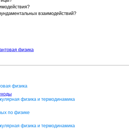
тицы?
имодействия?
фундаментальных взаимодействий?
антовая физика
товая физика
еходы
екулярная физика и термодинамика
ных по физике
екулярная физика и термодинамика