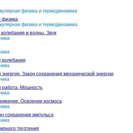
екулярная физика и термодинамика
я физика
екулярная физика и термодинамика
 колебания и волны. Звук
ника
ника
е колебания
ника
 энергия. Закон сохранения механической энергии
ника
я работа. Мощность
ника
движение. Освоение космоса
ника
кон сохранения импульса
ника
мирного тяготения