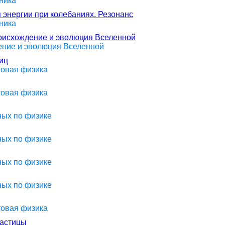
ника
 энергии при колебаниях. Резонанс
ника
роисхождение и эволюция Вселенной
оение и эволюция Вселенной
иц
товая физика
товая физика
ных по физике
ных по физике
ных по физике
ных по физике
товая физика
частицы