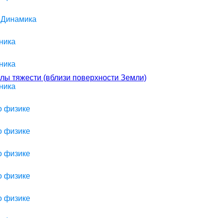
> Динамика
ника
ника
лы тяжести (вблизи поверхности Земли)
ника
о физике
о физике
о физике
о физике
о физике