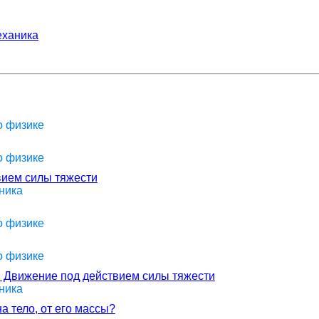
ханика
о физике
о физике
вием силы тяжести
ника
о физике
о физике
. Движение под действием силы тяжести
ника
а тело, от его массы?