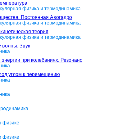
температура
екулярная физика и термодинамика
вещества. Постоянная Авогадро
екулярная физика и термодинамика
-кинетическая теория
екулярная физика и термодинамика
 волны. Звук
ника
 энергии при колебаниях. Резонанс
ника
под углом к перемещению
ника
ника
ктродинамика
о физике
о физике