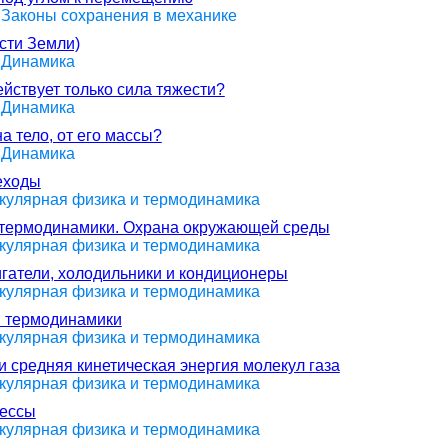
> Законы сохранения в механике
сти Земли)
> Динамика
ействует только сила тяжести?
> Динамика
а тело, от его массы?
> Динамика
еходы
екулярная физика и термодинамика
н термодинамики. Охрана окружающей среды
екулярная физика и термодинамика
игатели, холодильники и кондиционеры
екулярная физика и термодинамика
н термодинамики
екулярная физика и термодинамика
и средняя кинетическая энергия молекул газа
екулярная физика и термодинамика
цессы
екулярная физика и термодинамика