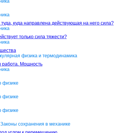
ника
ника
 туда, куда направлена действующая на него сила?
ника
ействует только сила тяжести?
ника
ещества
екулярная физика и термодинамика
я работа. Мощность
ника
о физике
о физике
о физике
> Законы сохранения в механике
под углом к перемещению