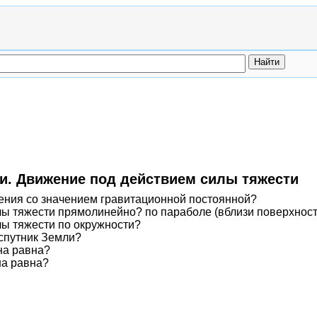
ти. Движение под действием силы тяжести
дения со значением гравитационной постоянной?
илы тяжести прямолинейно? по параболе (вблизи поверхнос
лы тяжести по окружности?
 спутник Земли?
на равна?
на равна?