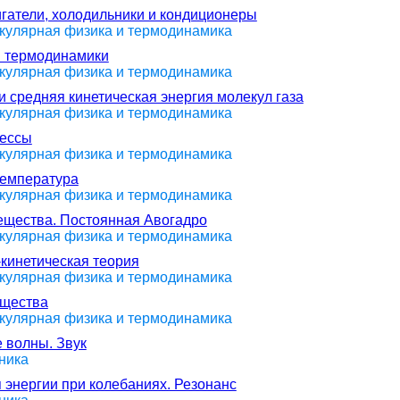
игатели, холодильники и кондиционеры
екулярная физика и термодинамика
н термодинамики
екулярная физика и термодинамика
и средняя кинетическая энергия молекул газа
екулярная физика и термодинамика
цессы
екулярная физика и термодинамика
температура
екулярная физика и термодинамика
вещества. Постоянная Авогадро
екулярная физика и термодинамика
-кинетическая теория
екулярная физика и термодинамика
ещества
екулярная физика и термодинамика
 волны. Звук
ника
 энергии при колебаниях. Резонанс