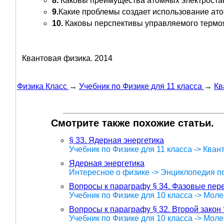
8.
Каковы преимущества атомных электроста
9.
Какие проблемы создает использование ат
10.
Каковы перспективы управляемого термо
Квантовая физика.
2014
Физика Класс
→
Учебник по Физике для 11 класса
→
Кв
Смотрите также похожие статьи.
§ 33. Ядерная энергетика
Учебник по Физике для 11 класса -> Кван
Ядерная энергетика
Интересное о физике -> Энциклопедия п
Вопросы к параграфу § 34. Фазовые пер
Учебник по Физике для 10 класса -> Мол
Вопросы к параграфу § 32. Второй зако
Учебник по Физике для 10 класса -> Мол