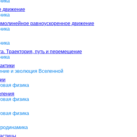
ника
е движение
ника
рямолинейное равноускоренное движение
ника
ника
та. Траектория, путь и перемещение
ника
лактики
оение и эволюция Вселенной
ции
товая физика
еления
товая физика
товая физика
ктродинамика
частицы