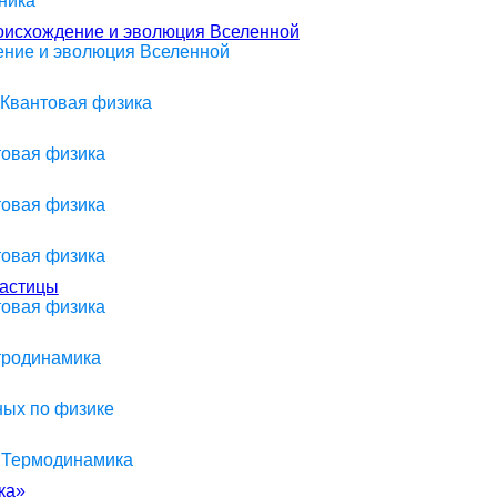
ника
роисхождение и эволюция Вселенной
оение и эволюция Вселенной
 Квантовая физика
товая физика
товая физика
товая физика
частицы
товая физика
ктродинамика
ных по физике
> Термодинамика
ка»