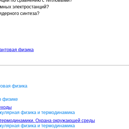
нций по сравнению с тепловыми?
омных электростанций?
ядерного синтеза?
антовая физика
товая физика
о физике
еходы
екулярная физика и термодинамика
н термодинамики. Охрана окружающей среды
екулярная физика и термодинамика