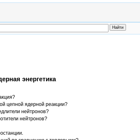
дерная энергетика
акция?
ой цепной ядерной реакции?
едлители нейтронов?
лотители нейтронов?
останции.