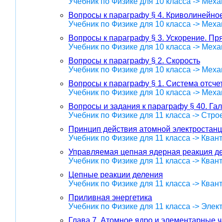
Учебник по Физике для 10 класса -> Меха
Вопросы к параграфу § 4. Криволинейно
Учебник по Физике для 10 класса -> Меха
Вопросы к параграфу § 3. Ускорение. П
Учебник по Физике для 10 класса -> Меха
Вопросы к параграфу § 2. Скорость
Учебник по Физике для 10 класса -> Меха
Вопросы к параграфу § 1. Система отсче
Учебник по Физике для 10 класса -> Меха
Вопросы и задания к параграфу § 40. Га
Учебник по Физике для 11 класса -> Стр
Принцип действия атомной электростан
Учебник по Физике для 11 класса -> Кван
Управляемая цепная ядерная реакция д
Учебник по Физике для 11 класса -> Кван
Цепные реакции деления
Учебник по Физике для 11 класса -> Кван
Приливная энергетика
Учебник по Физике для 11 класса -> Эле
Глава 7. Атомное ядро и элементарные 