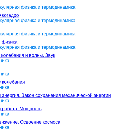
екулярная физика и термодинамика
Авогадро
екулярная физика и термодинамика
екулярная физика и термодинамика
я физика
екулярная физика и термодинамика
 колебания и волны. Звук
ника
ника
е колебания
ника
 энергия. Закон сохранения механической энергии
ника
я работа. Мощность
ника
движение. Освоение космоса
ника