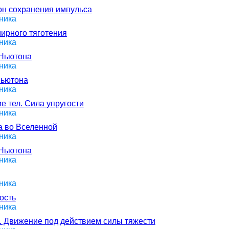
кон сохранения импульса
ника
мирного тяготения
ника
 Ньютона
ника
Ньютона
ника
е тел. Сила упругости
ника
а во Вселенной
ника
 Ньютона
ника
ника
ость
ника
и. Движение под действием силы тяжести