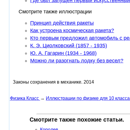
Где был запущен первый искусственный
Смотрите также иллюстрации
Принцип действия ракеты
Как устроена космическая ракета?
Кто первым предложил автомобиль с р
К. Э. Циолковский (1857 - 1935)
Ю. А. Гагарин (1934 - 1968)
Можно ли разогнать лодку без весел?
Законы сохранения в механике.
2014
Физика Класс
→
Иллюстрации по физике для 10 класса
Смотрите также похожие статьи.
Королев