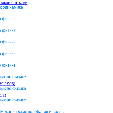
иков с токами
ктродинамика
о физике
о физике
о физике
о физике
о физике
ных по физике
9-1906)
ных по физике
51)
ных по физике
> Механические колебания и волны