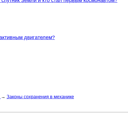
 спутник Земли и кто стал первым космонавтом?
еактивным двигателем?
→
Законы сохранения в механике