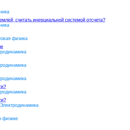
ника
землей, считать инерциальной системой отсчета?
ника
товая физика
ле
ктродинамика
ктродинамика
ктродинамика
ти?
ктродинамика
ти?
> Электродинамика
о физике