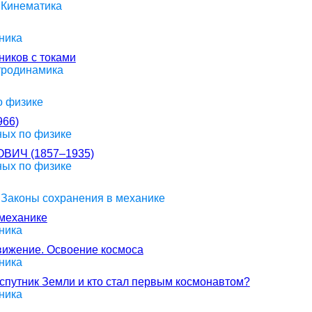
 Кинематика
ника
иков с токами
ктродинамика
о физике
66)
ных по физике
ИЧ (1857–1935)
ных по физике
> Законы сохранения в механике
 механике
ника
движение. Освоение космоса
ника
спутник Земли и кто стал первым космонавтом?
ника