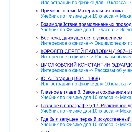
Иллюстрации по физике для 10 класса ->
Примеры к теме Материальная точка
Учебник по Физике для 10 класса -> Меха
Взаимодействие прямолинейных проводн
Учебник по Физике для 11 класса -> Эле
Вес тела, движущегося с ускорением
Интересное о физике -> Энциклопедия п
КОРОЛЕВ СЕРГЕЙ ПАВЛОВИЧ (1907–19
Интересное о физике -> Рассказы об уче
ЦИОЛКОВСКИЙ КОНСТАНТИН ЭДУАРДОВ
Интересное о физике -> Рассказы об уче
Ю. А. Гагарин (1934 - 1968)
Иллюстрации по физике для 10 класса -
Главное в главе 3. Законы сохранения в
Учебник по Физике для 10 класса -> Меха
Главное в параграфе § 17. Реактивное 
Учебник по Физике для 10 класса -> Меха
Где был запущен первый искусственный 
Учебник по Физике для 10 класса -> Меха