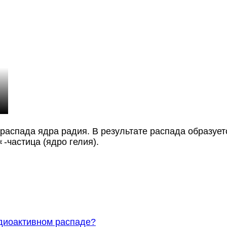
-распада ядра радия. В результате распада образует
-частица (ядро гелия).
адиоактивном распаде?