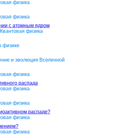
товая физика
товая физика
нии с атомным ядром
 Квантовая физика
о физике
оение и эволюция Вселенной
товая физика
тивного распада
товая физика
товая физика
диоактивном распаде?
товая физика
влением?
товая физика