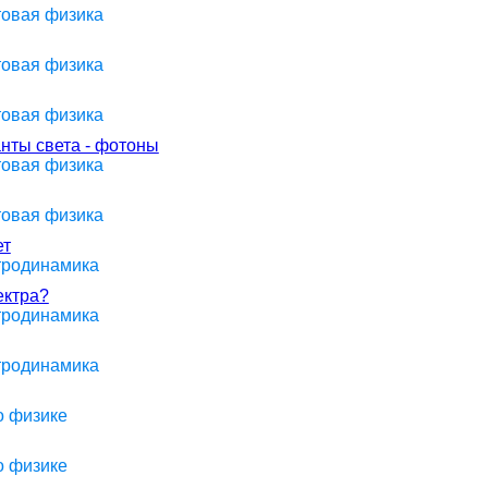
товая физика
товая физика
товая физика
анты света - фотоны
товая физика
товая физика
ет
ктродинамика
ектра?
ктродинамика
ктродинамика
о физике
о физике