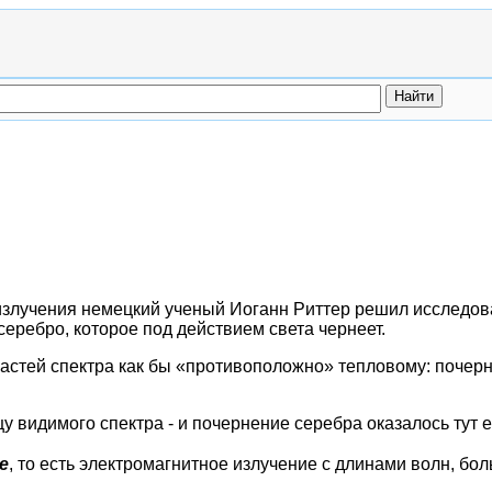
излучения немецкий ученый Иоганн Риттер решил исследо
серебро, которое под действием света чернеет.
частей спектра как бы «противоположно» тепловому: почер
у видимого спектра - и почернение серебра оказалось тут 
е
, то есть электромагнитное излучение с длинами волн, бол