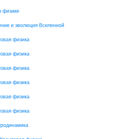
о физике
оение и эволюция Вселенной
товая физика
товая физика
товая физика
товая физика
товая физика
товая физика
ктродинамика