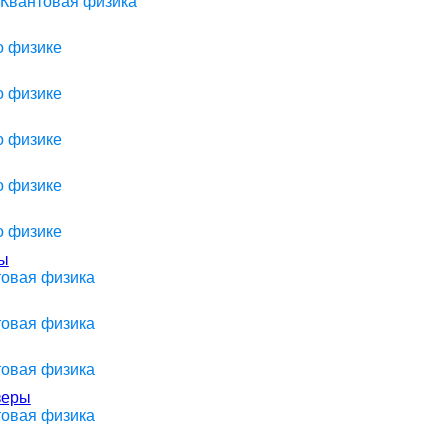
 Квантовая физика
о физике
о физике
о физике
о физике
о физике
мы
товая физика
товая физика
товая физика
зеры
товая физика