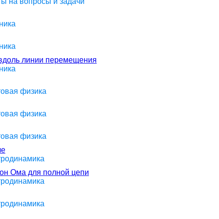
ты на вопросы и задачи
ника
ника
 вдоль линии перемещения
ника
товая физика
товая физика
товая физика
ле
ктродинамика
кон Ома для полной цепи
ктродинамика
ктродинамика