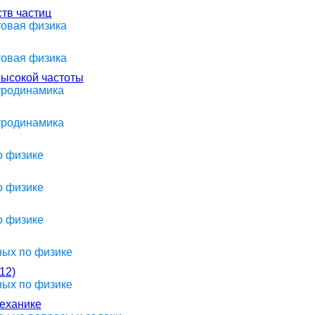
тв частиц
товая физика
товая физика
высокой частоты
ктродинамика
ктродинамика
о физике
о физике
о физике
ных по физике
12)
ных по физике
механике