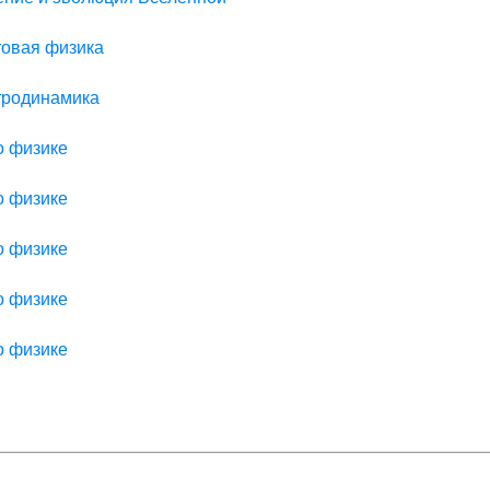
товая физика
ктродинамика
о физике
о физике
о физике
о физике
о физике