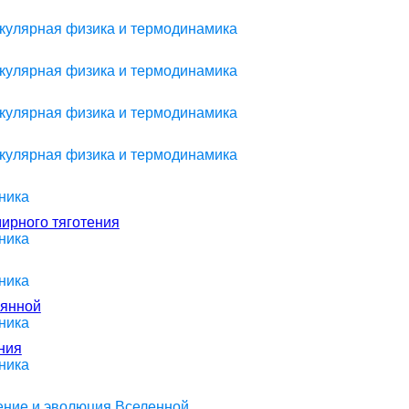
екулярная физика и термодинамика
екулярная физика и термодинамика
екулярная физика и термодинамика
екулярная физика и термодинамика
ника
мирного тяготения
ника
ника
оянной
ника
ния
ника
оение и эволюция Вселенной