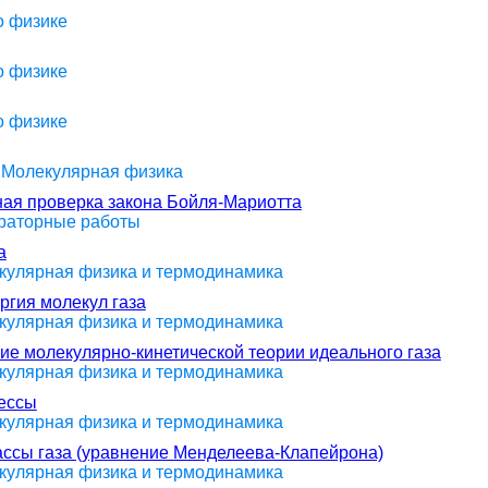
о физике
о физике
о физике
> Молекулярная физика
ная проверка закона Бойля-Мариотта
ораторные работы
а
екулярная физика и термодинамика
ргия молекул газа
екулярная физика и термодинамика
ие молекулярно-кинетической теории идеального газа
екулярная физика и термодинамика
цессы
екулярная физика и термодинамика
ссы газа (уравнение Менделеева-Клапейрона)
екулярная физика и термодинамика