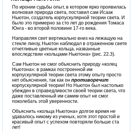
По иронии судьбы опыт, в котором ярко проявилась
волновая природа света, поставил сам Исаак
Ньютон, создатель корпускулярной теории света. И
было это примерно за сто лет до рождения Томаса
Юнга - во второй половине 17-го века.
Направляя свет вертикально вниз на лежащую на
стекле линзу, Ньютон наблюдал в отраженном свете
отчетливые цветные кольца, названные
впоследствии «кольцами Ньютона» (рис. 22.3).
Сам Ньютон не смог объяснить природу «колец
Ньютона»: в рамках построенной им
корпускулярной теории света этому опыту просто
нет объяснения, так как он
противоречит
корпускулярной теории! Но Ньютон был настолько
убежден в справедливости своей теории света, что
даже поставленный им самим опыт не смог
поколебать этой уверенности.
Объяснить «кольца Ньютона» долгое время не
удавалось никому из ученых, хотя этот простой и
красивый опыт с успехом повторяли больше ста
лет!