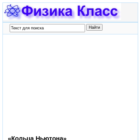
«Кольца Ньютона»