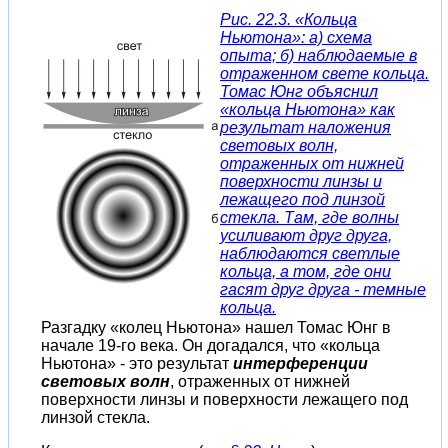
Рис. 22.3. «Кольца
Ньютона»: а) схема
опыта; б) наблюдаемые в
отраженном свете кольца.
Томас Юнг объяснил
«кольца Ньютона» как
результат наложения
световых волн,
отраженных от нижней
поверхности линзы и
лежащего под линзой
стекла. Там, где волны
усиливают друг друга,
наблюдаются светлые
кольца, а том, где они
гасят друг друга - темные
кольца.
Разгадку «колец Ньютона» нашел Томас Юнг в
начале 19-го века. Он догадался, что «кольца
Ньютона» - это результат
интерференции
световых волн
, отраженных от нижней
поверхности линзы и поверхности лежащего под
линзой стекла.