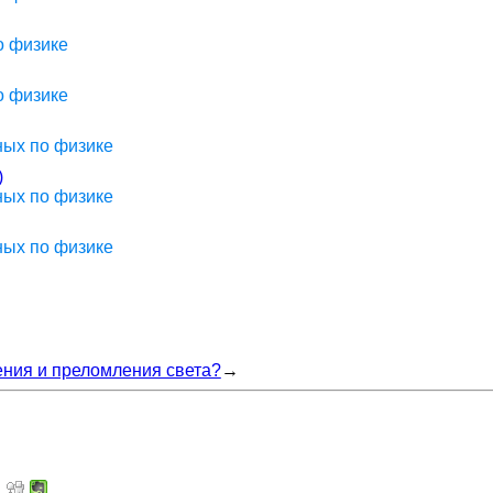
о физике
о физике
ных по физике
)
ных по физике
ных по физике
ения и преломления света?
→