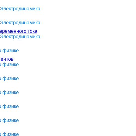
> Электродинамика
> Электродинамика
переменного тока
> Электродинамика
о физике
ментов
о физике
о физике
о физике
о физике
о физике
о физике