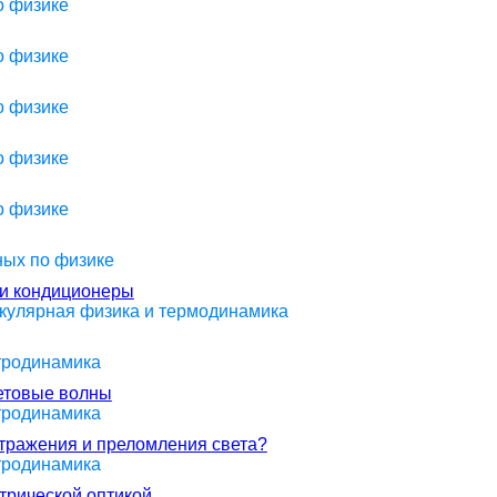
о физике
о физике
о физике
о физике
о физике
ных по физике
 и кондиционеры
екулярная физика и термодинамика
ктродинамика
ветовые волны
ктродинамика
отражения и преломления света?
ктродинамика
трической оптикой