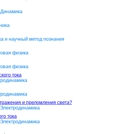
> Динамика
ника
ика и научный метод познания
товая физика
товая физика
кого тока
ктродинамика
ктродинамика
отражения и преломления света?
> Электродинамика
го тока
> Электродинамика