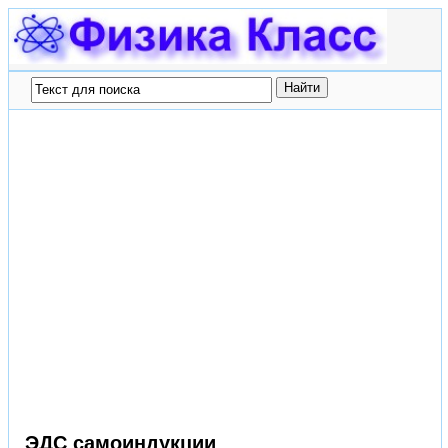
ЭДС самоиндукции