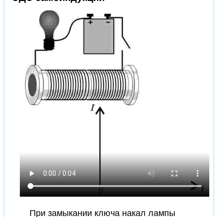
При замыкании ключа накал лампы