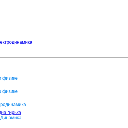
ектродинамика
о физике
о физике
ктродинамика
дна гирька
> Динамика