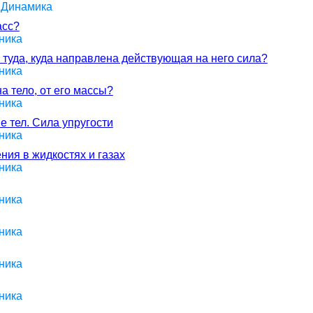
> Динамика
асс?
ника
 туда, куда направлена действующая на него сила?
ника
а тело, от его массы?
ника
е тел. Сила упругости
ника
ия в жидкостях и газах
ника
ника
ника
ника
ника