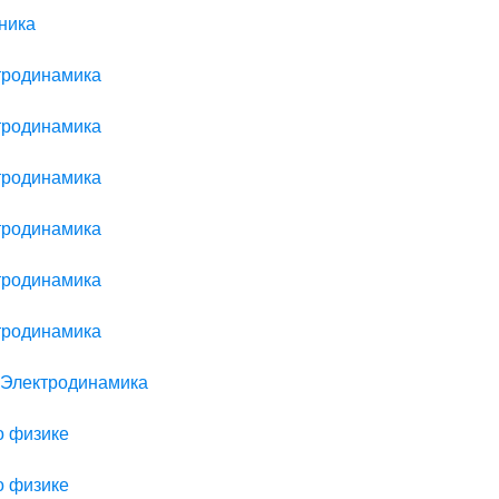
ника
ктродинамика
ктродинамика
ктродинамика
ктродинамика
ктродинамика
ктродинамика
> Электродинамика
о физике
о физике