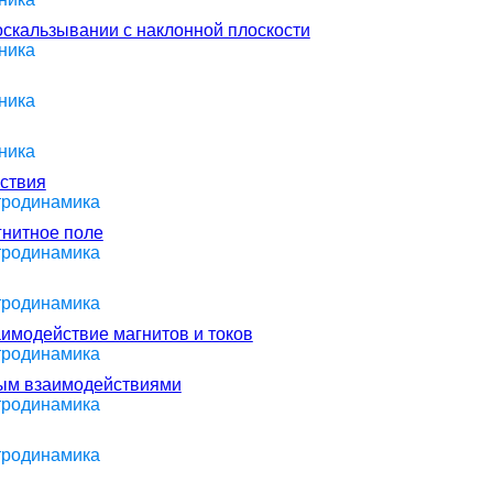
соскальзывании с наклонной плоскости
ника
ника
ника
йствия
ктродинамика
гнитное поле
ктродинамика
ктродинамика
аимодействие магнитов и токов
ктродинамика
ным взаимодействиями
ктродинамика
ктродинамика