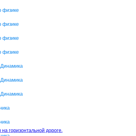
о физике
о физике
о физике
о физике
> Динамика
> Динамика
> Динамика
ника
ника
 на горизонтальной дороге.
ника