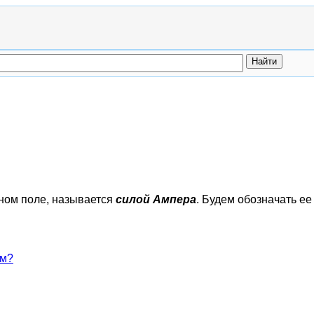
тном поле, называется
силой Ампера
. Будем обозначать е
ом?