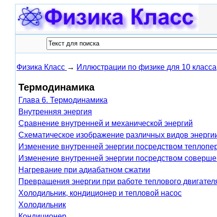
Физика Класс
→
Иллюстрации по физике для 10 класса
Термодинамика
Глава 6. Термодинамика
Внутренняя энергия
Сравнение внутренней и механической энергий
Схематическое изображение различных видов энергии
Изменение внутренней энергии посредством теплопе
Изменение внутренней энергии посредством соверше
Нагревание при адиабатном сжатии
Превращения энергии при работе теплового двигател
Холодильник, кондиционер и тепловой насос
Холодильник
Кондиционер