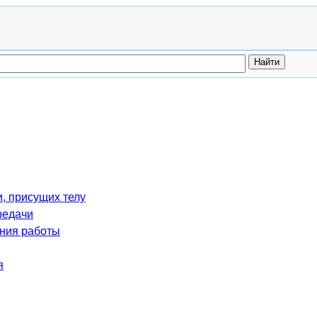
, присущих телу
редачи
ния работы
я