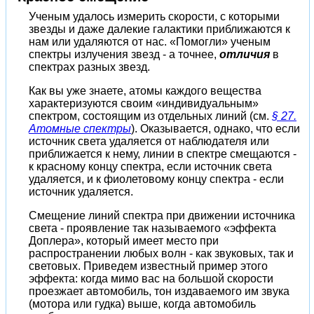
Ученым удалось измерить скорости, с которыми
звезды и даже далекие галактики приближаются к
нам или удаляются от нас. «Помогли» ученым
спектры излучения звезд - а точнее,
отличия
в
спектрах разных звезд.
Как вы уже знаете, атомы каждого вещества
характеризуются своим «индивидуальным»
спектром, состоящим из отдельных линий (см.
§ 27.
Атомные спектры
). Оказывается, однако, что если
источник света удаляется от наблюдателя или
приближается к нему, линии в спектре смещаются -
к красному концу спектра, если источник света
удаляется, и к фиолетовому концу спектра - если
источник удаляется.
Смещение линий спектра при движении источника
света - проявление так называемого «эффекта
Доплера», который имеет место при
распространении любых волн - как звуковых, так и
световых. Приведем известный пример этого
эффекта: когда мимо вас на большой скорости
проезжает автомобиль, тон издаваемого им звука
(мотора или гудка) выше, когда автомобиль